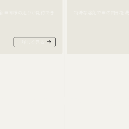
新車同様の走りが期待でき
特殊な溶剤で車の内部を洗
詳しく見る
なサービスを
ご提案させて頂き
・ATF交換