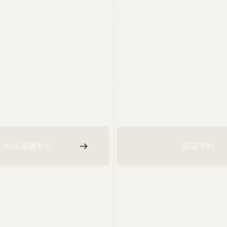
・エアコンガスクリーニング
・白くなった未塗装樹脂部
・フロントガラス飛び石対策
・黄色くなったヘッドライト
・経年劣化の部品の交換等
お車に合った作業をご提案いたします
Web見積もり
来店予約