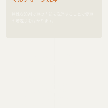
特殊な溶剤で車の内部を洗浄することで愛車
の若返りをはかります。
必要なサービスを
ご提案させて頂きます。
・ATF交換
・エアコンガスクリーニング
・白くなった未塗装樹脂部
・フロントガラス飛び石対策
・黄色くなったヘッドライト