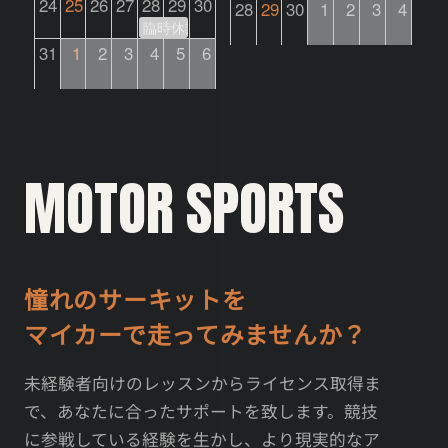
24
25
26
27
28
29
30
28
29
30
1
2
3
4
臨時休業
31
1
2
3
4
5
6
MOTOR SPORTS
憧れのサーキットを
マイカーで走ってみませんか？
未経験者向けのレッスンからライセンス取得ま
で、あなたに合ったサポートを致します。競技
に参戦している経験を生かし、より現実的なア