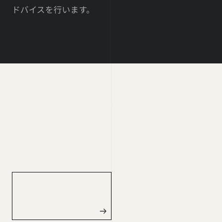
ドバイスを行います。
関連リンク
LINK LIST
自動車整備向けドライア
イス洗浄 – 【DRY-ICE
POWER】