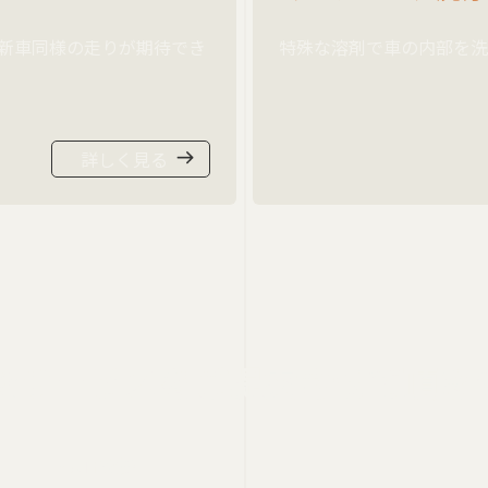
新車同様の走りが期待でき
特殊な溶剤で車の内部を洗
詳しく見る
なサービスを
ご提案させて頂き
・ATF交換