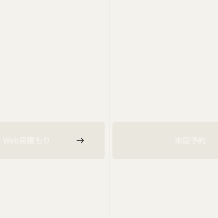
・エアコンガスクリーニング
・白くなった未塗装樹脂部
・フロントガラス飛び石対策
・黄色くなったヘッドライト
・経年劣化の部品の交換等
お車に合った作業をご提案いたします
Web見積もり
来店予約