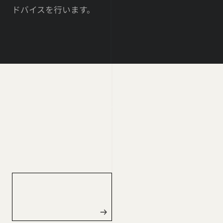
ドバイスを行います。
関連リンク
LINK LIST
自動車整備向けドライア
イス洗浄 – 【DRY-ICE
POWER】