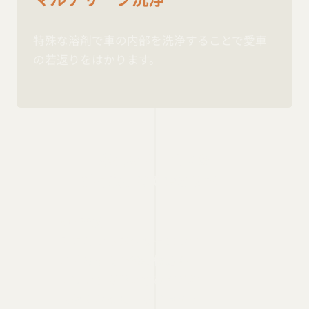
特殊な溶剤で車の内部を洗浄することで愛車
の若返りをはかります。
必要なサービスを
ご提案させて頂きます。
・ATF交換
・エアコンガスクリーニング
・白くなった未塗装樹脂部
・フロントガラス飛び石対策
・黄色くなったヘッドライト