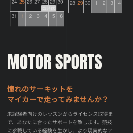
24
25
26
27
28
29
30
28
29
30
1
2
3
4
臨時休業
31
1
2
3
4
5
6
MOTOR SPORTS
憧れのサーキットを
マイカーで走ってみませんか？
未経験者向けのレッスンからライセンス取得ま
で、あなたに合ったサポートを致します。競技
に参戦している経験を生かし、より現実的なア